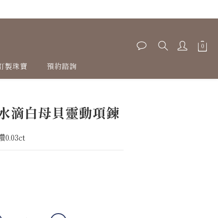
訂製珠寶
預約諮詢
金水滴白母貝靈動項鍊
.03ct