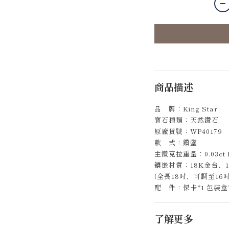
商品描述
品 牌：King Star
寶石種類：天然鑽石
原廠貨號：WP40179
款 式：鑽墜
主鑽克拉重量：0.03ct D
鑲嵌材質：18K金台、1
(全長18吋，可調至16吋
配 件：保卡*1 包裝盒*
了解更多