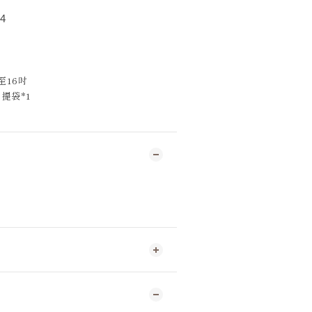
4
至16吋
 提袋*1