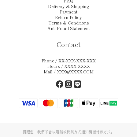
FAQ
Delivery & Shipping
Payment
Return Policy
Terms & Conditions
Anti-Fraud Statement
Contact
Phone / XX-XXX-XXX-XXX
Hours / XXXX-XXXX
Mail / XXX@XXXX.COM
提醒您，我們不會以電話或簡訊方式通知變更付款方式。