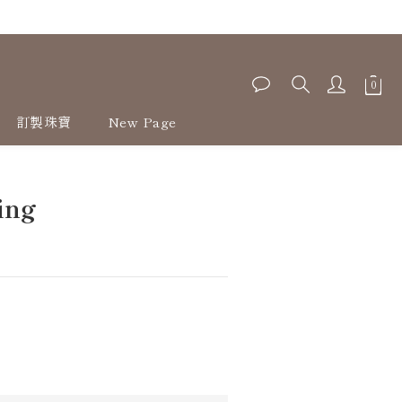
訂製珠寶
New Page
ing