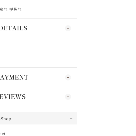
*1 提袋*1
DETAILS
 PAYMENT
EVIEWS
uct