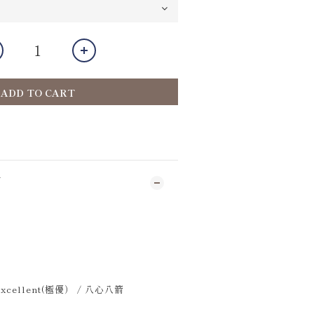
ADD TO CART
N
3 Excellent(極優） / 八心八箭