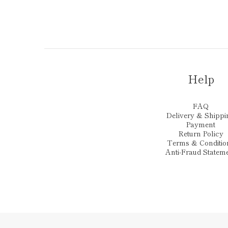
Help
FAQ
Delivery & Shippi
Payment
Return Policy
Terms & Conditio
Anti-Fraud Statem