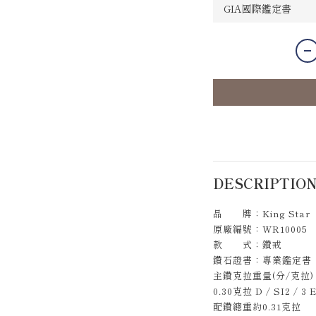
DESCRIPTIO
品 牌：King Star
原廠編號：WR10005
款 式：鑽戒
鑽石證書：專業鑑定書
主鑽克拉重量(分/克拉)
0.30克拉 D / SI2 / 
配鑽總重約0.31克拉