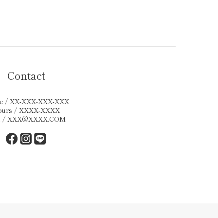
Contact
e / XX-XXX-XXX-XXX
ours / XXXX-XXXX
l / XXX@XXXX.COM