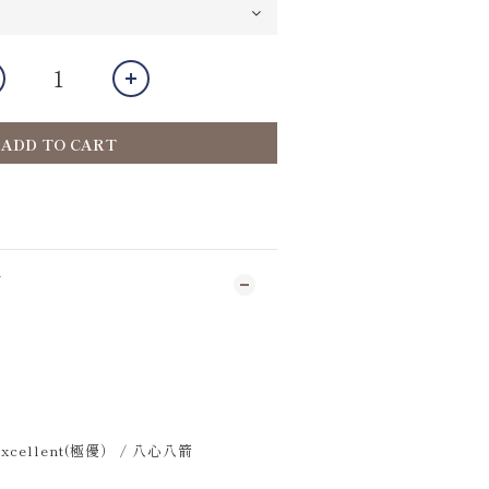
ADD TO CART
N
3 Excellent(極優） / 八心八箭