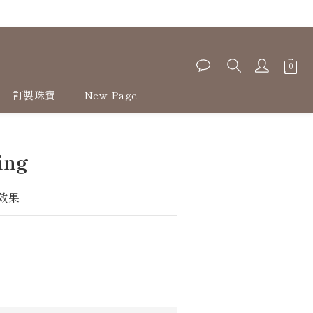
訂製珠寶
New Page
ing
效果