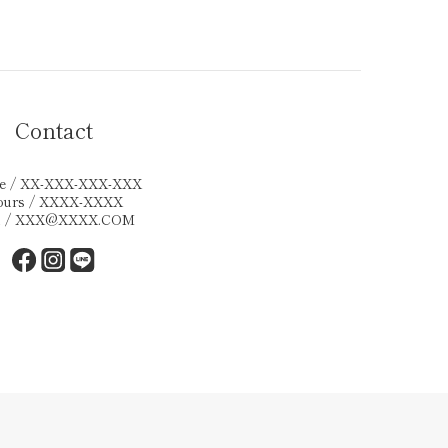
Contact
e / XX-XXX-XXX-XXX
ours / XXXX-XXXX
l / XXX@XXXX.COM