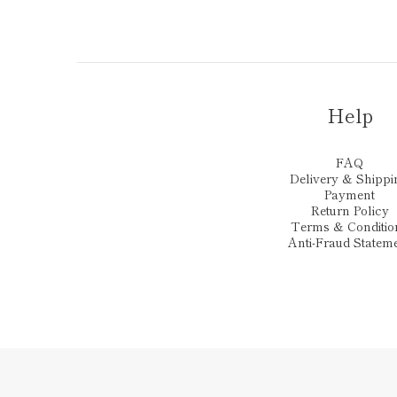
Help
FAQ
Delivery & Shippi
Payment
Return Policy
Terms & Conditio
Anti-Fraud Statem