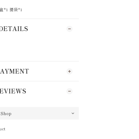
*1 提袋*1
DETAILS
 PAYMENT
EVIEWS
uct