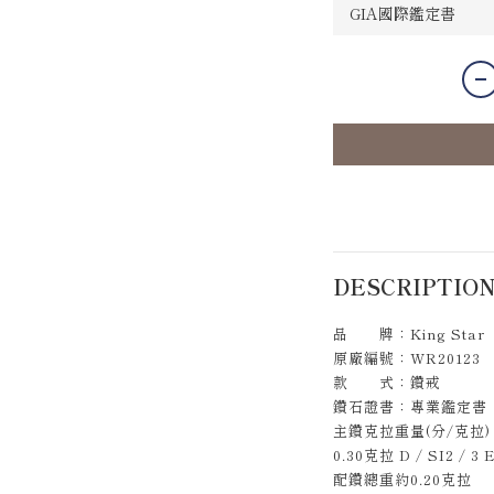
DESCRIPTIO
品 牌：King Star
原廠編號：WR20123
款 式：鑽戒
鑽石證書：專業鑑定書
主鑽克拉重量(分/克拉)
0.30克拉 D / SI2 / 
配鑽總重約0.20克拉