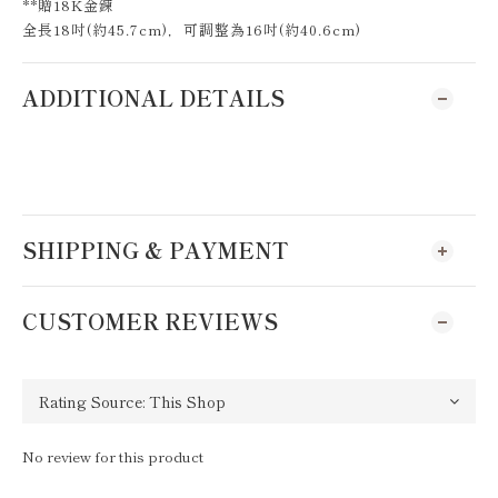
**贈18K金鍊
全長18吋(約45.7cm)，可調整為16吋(約40.6cm)
ADDITIONAL DETAILS
SHIPPING & PAYMENT
CUSTOMER REVIEWS
No review for this product