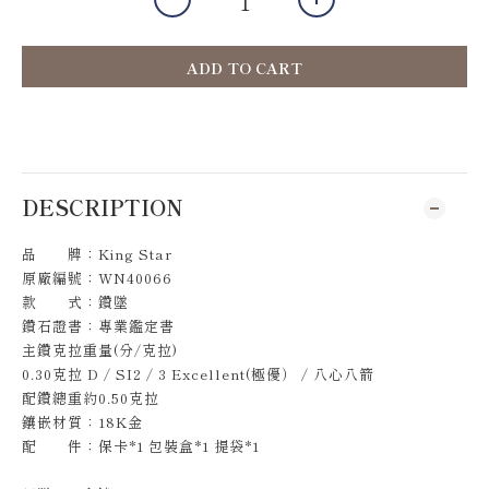
ADD TO CART
DESCRIPTION
品 牌：King Star
原廠編號：WN40066
款 式：鑽墜
鑽石證書：專業鑑定書
主鑽克拉重量(分/克拉)
0.30克拉 D / SI2 / 3 Excellent(極優） / 八心八箭
配鑽總重約0.50克拉
鑲嵌材質：18K金
配 件：保卡*1 包裝盒*1 提袋*1